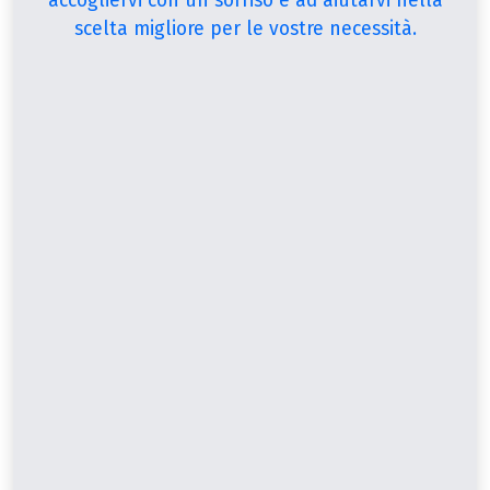
accogliervi con un sorriso e ad aiutarvi nella
scelta migliore per le vostre necessità.