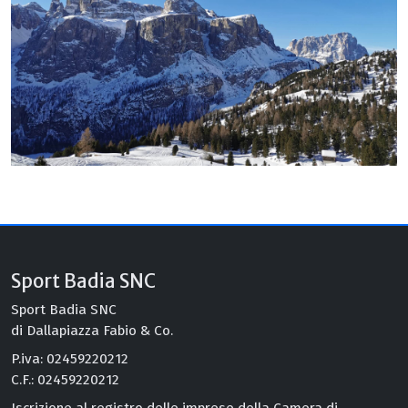
Sport Badia SNC
Sport Badia SNC
di Dallapiazza Fabio & Co.
P.iva: 02459220212
C.F.: 02459220212
Iscrizione al registro delle imprese della Camera di